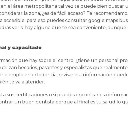
 en el área metropolitana tal vez te quede bien buscar un
onsiderar la zona, ¿es de fácil acceso? Te recomendamos
ea accesible, para eso puedes consultar google maps bu
odrás ver si hay alguno que te sea conveniente, aunque 
nal y capacitado
ormación que hay sobre el centro, ¿tiene un personal pr
a utilizan becarios, pasantes y especialistas que realmen
 ejemplo en ortodoncia, revisar esta información pued
uién te va a atender.
vista sus certificaciones o si puedes encontrar esa inform
contrar un buen dentista porque al final es tu salud lo q