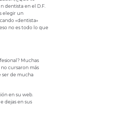
 dentista en el D.F.
 elegir un
scando «dentista»
eso no es todo lo que
ofesional? Muchas
te no cursaron más
e ser de mucha
ación en su web.
ue dejas en sus