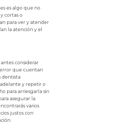
es es algo que no
y cortas o
an para ver y atender
an la atención y el
n antes considerar
e terror que cuentan
 dentista
adelante y repetir o
o para arriesgarla sin
para asegurar la
ncontrarás varios
cios justos con
ción.