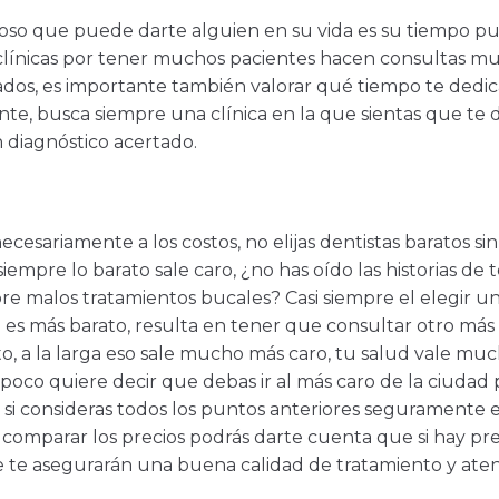
ioso que puede darte alguien en su vida es su tiempo pu
línicas por tener muchos pacientes hacen consultas mu
ados, es importante también valorar qué tiempo te dedic
e, busca siempre una clínica en la que sientas que te d
 diagnóstico acertado.
ecesariamente a los costos, no elijas dentistas baratos si
 siempre lo barato sale caro, ¿no has oído las historias d
e malos tratamientos bucales? Casi siempre el elegir un
s más barato, resulta en tener que consultar otro más 
to, a la larga eso sale mucho más caro, tu salud vale much
oco quiere decir que debas ir al más caro de la ciudad 
si consideras todos los puntos anteriores seguramente e
 comparar los precios podrás darte cuenta que si hay pre
 te asegurarán una buena calidad de tratamiento y aten