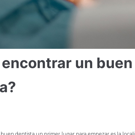
encontrar un buen
ta?
 buen dentista un primer lugar para empezar es la locali